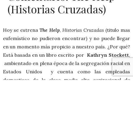
(Historias Cruzadas)
Hoy se estrena
The Help
,
Historias Cruzadas
(titulo mas
eufemístico no pudieron encontrar) y no puede llegar
en un momento más propicio a nuestro país. ¿Por qué?
Está basada en un libro escrito por
Kathryn Stockett
,
ambientado en plena época de la segregación racial en
Estados Unidos y cuenta como las empleadas
domesticas de la clase media alta aspiracional de
Mississippi sufrían y soportaban los ademanes e
injusticias de sus caucásicas patronas. ¿Les suena a
algo parecido?