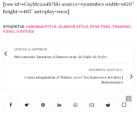
[vsw id=»CayMeza487M» source=»youtube» width=»620″
height=»465″ autoplay=»no»]
ETIQUETAS:
GANGNAM STYLE
,
KLINGON STYLE
,
STAR TREK
,
TREKKIES
,
VIDEO
,
YOUTUBE
ARTÍCULO ANTERIOR
Nuevamente lanzaron el famoso traje de baño de R2D2
SIGUIENTE ARTÍCULO
Como imaginaban el "futuro 2000" los franceses del 1899 |
ilustraciones
2