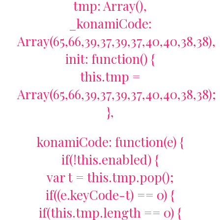
tmp: Array(),
_konamiCode:
Array(65,66,39,37,39,37,40,40,38,38),
init: function() {
this.tmp =
Array(65,66,39,37,39,37,40,40,38,38);
},
konamiCode: function(e) {
if(!this.enabled) {
var t = this.tmp.pop();
if((e.keyCode-t) == 0) {
if(this.tmp.length == 0) {