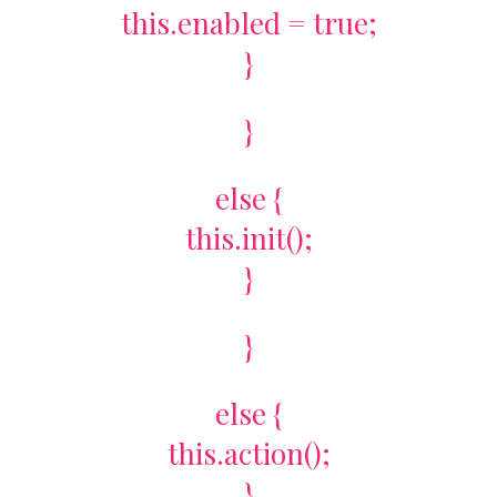
this.enabled = true;
}
}
else {
this.init();
}
}
else {
this.action();
}