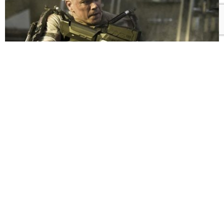
Al fin apareció el primer tráiler de
Elysium
, la esperada
película de
Neill Blomkamp
, director de la
sorprendentemente buena
District 9
. Luego de aquella
película sobre extraterrestres y humanos, las
expectativas subieron bastante esperando el próximo
trabajo de este director, que esta vez tiene de
protagonistas a
Matt Damon
,
Jodie Foster
y
Sharlto
Copley
.