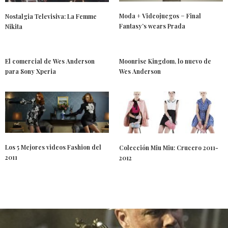
Moda + Videojuegos = Final
Nostalgia Televisiva: La Femme
Fantasy’s wears Prada
Nikita
El comercial de Wes Anderson
Moonrise Kingdom, lo nuevo de
para Sony Xperia
Wes Anderson
Los 5 Mejores videos Fashion del
Colección Miu Miu: Crucero 2011-
2011
2012