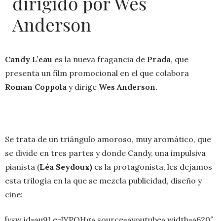
dirigido por Wes
Anderson
Candy L’eau
es la nueva fragancia de
Prada
, que
presenta un film promocional en el que colabora
Roman Coppola
y dirige
Wes Anderson.
Se trata de un triángulo amoroso, muy aromático, que
se divide en tres partes y donde Candy, una impulsiva
pianista (
Léa Seydoux)
es la protagonista, les dejamos
esta trilogía en la que se mezcla publicidad, diseño y
cine:
[vsw id=»u9Le-lYPQHg» source=»youtube» width=»620″