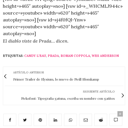
height=»465″ autoplay=»no»] [vsw id=»_WHCMLJ944c»
source=»youtube» width=»620″ height=»465″
autoplay=»no»] [vsw id=»j4f0fQl-Ynw»
source=»youtube» width=»620″ height=»465″
autoplay=»no»]
El diablo viste de Prada… dicen.
ETIQUETAS:
CANDY L'EAU
,
PRADA
,
ROMAN COPPOLA
,
WES ANDERSON
ARTÍCULO ANTERIOR
Primer Trailer de Elysium, lo nuevo de Neill Blomkamp
SIGUIENTE ARTÍCULO
Nekofont: Tipografia gatuna, escriba su nombre con gatitos
0