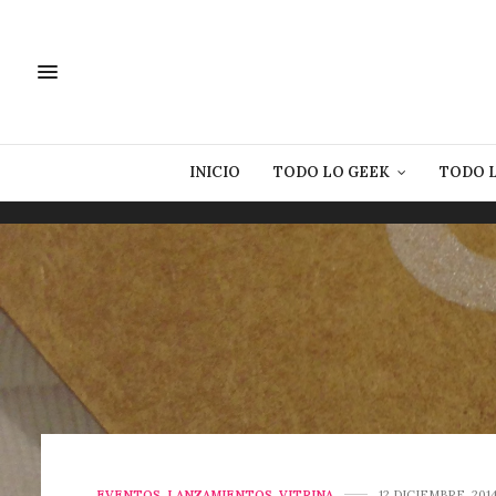
INICIO
TODO LO GEEK
TODO 
EVENTOS
,
LANZAMIENTOS
,
VITRINA
12 DICIEMBRE, 201