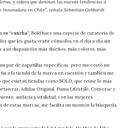
derna, y videos que denotan las nuevas tendencias a
e innovadora en Chile”, señala Sebastián Gebhardt
n es “cancha”,
Bold hace una especie de curatoria de
los que les gusta vestir cómodos en el día a día sin
a a su disposición más diseños, más colores, más
n par de zapatillas específicas, pero me costó un
fui a la tienda de la marca en cuestión y también me
ho que existan tiendas como BOLD, que reúne lo más
tswear, Adidas Original, Puma Lifestyle, Converse y
ento, audacia y vitalidad, con las mejores
a de estas marcas, me facilita un montón la búsqueda
nó ver la gran variedad del modelo Air Max de Nike,