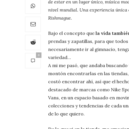
de estar en un lugar único, música mo
nivel mundial. Una experiencia única 
Rishmague.
Bajo el concepto que
la vida tambié
prendas y zapatillas, para que todos 
necesariamente ir al gimnacio, teng
0
variedad…
A mi me pasó, que andaba buscando u
montón encontrarlas en las tiendas, 
costó encontrar ahí, así que el hec
destacado de marcas como Nike Spor
Vans, en un espacio basado en movimi
colecciones y tendencias de cada un
de lo que quiero.
De lo que vi en la tienda, me emocio