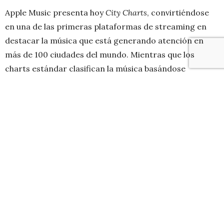
Apple Music presenta hoy
City Charts
, convirtiéndose
en una de las primeras plataformas de streaming en
destacar la música que está generando atención en
más de 100 ciudades del mundo. Mientras que los
charts estándar clasifican la música basándose
simplemente en el número de reproducciones, los
City
Charts
de Apple Music combinan las reproducciones y
otros indicios de popularidad local para clasificar las 25
canciones principales que están ganando impulso
entre los oyentes a nivel local, lo que destaca la cultura
local y las escenas musicales individuales de cada una
de las ciudades que representan. Con
City Charts
, Apple
Music lleva a artistas locales y globales a la vanguardia
de un nuevo destino para el descubrimiento de música.
Actualizados a diario, los
City Charts
aparecen en la
página de Charts de Apple Music y son accesibles a