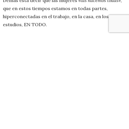
Demás está decir que las mujeres
«las hacemos todas»
,
que en estos tiempos estamos en todas partes,
hiperconectadas en el trabajo, en la casa, en los
estudios, EN TODO.
Atrás quedaron los días en que se tenía por concepto
que la tecnología era terrenos de los hombres, sino que
se sabe que las mujeres estamos informadas, buscando
comodidad, funcionalidad, eficacia y también estilo.
Intel nos invitó a un evento llamado
Intel Women
Fashion Style,
donde prácticamente tomaron el
concepto de
Geek&Chic
para contarnos cuál es la
mirada de Intel respecto a la Mujer de hoy (suena cliché
decir eso, paro así es no mas), concluyendo que la
mujer es más
tecnologizada
, preocupada de aprender
cada día más, cultivando sus conocimientos,