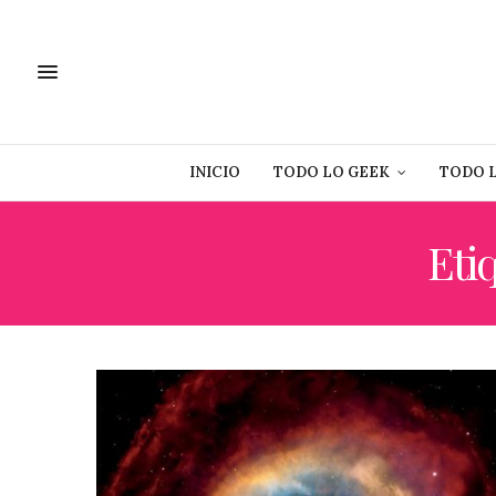
INICIO
TODO LO GEEK
TODO 
Eti