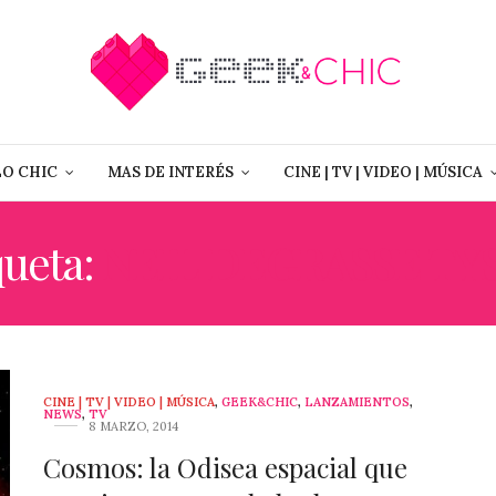
LO CHIC
MAS DE INTERÉS
CINE | TV | VIDEO | MÚSICA
queta:
NEIL DEGRASSE TY
CINE | TV | VIDEO | MÚSICA
,
GEEK&CHIC
,
LANZAMIENTOS
,
NEWS
,
TV
8 MARZO, 2014
Cosmos: la Odisea espacial que