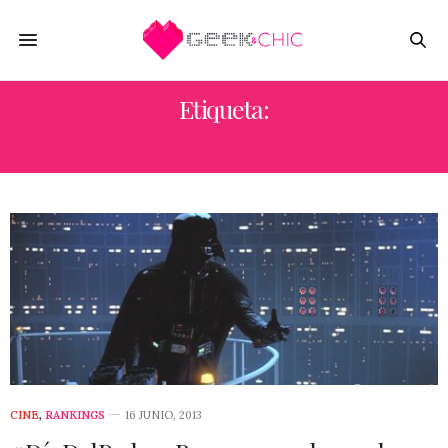
Etiqueta:
«LIAM» NEESON
CINE
,
RANKINGS
16 JUNIO, 2013