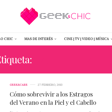
LO CHIC
MAS DE INTERÉS
CINE | TV | VIDEO | MÚSICA
tiqueta:
DAÑOS EN LA PIE
GEEK&CARE
27 FEBRERO, 2013
Cómo sobrevivir a los Estragos
del Verano en la Piel y el Cabello