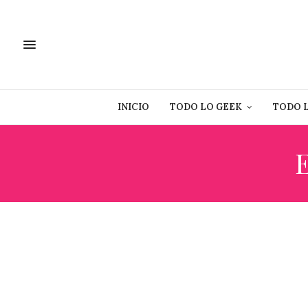
INICIO
TODO LO GEEK
TODO 
E