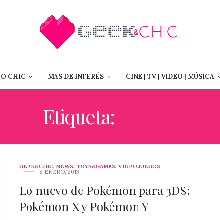
LO CHIC
MAS DE INTERÉS
CINE | TV | VIDEO | MÚSICA
Etiqueta:
3DS XL
GEEK&CHIC
,
NEWS
,
TOYS&GAMES
,
VIDEO JUEGOS
8 ENERO, 2013
Lo nuevo de Pokémon para 3DS:
Pokémon X y Pokémon Y