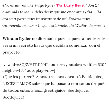
«No es un remake,» dijo Ryder
The Daily Beast
.”Son 27
años más tarde. Y debo decir que me encanta Lydia. Ella
era una parte muy importante de mí. Estaría muy
interesada en saber lo que está haciendo 27 años después.»
Winona Ryder
no dice nada, pues supuestamente este
sería un secreto hasta que decidan comenzar con el
proyecto.
[vsw id=»AQXVHITd1N4″ source=»youtube» width=»620″
height=»465″ autoplay=»no»]
¿Qué les parece? A nosotras nos encantó Beetlejuice,
NECESITAMOS saber que ha pasado con todos después
de todos estos años… ¡Beetlejuice, Beetlejuice,
Beetlejuice!