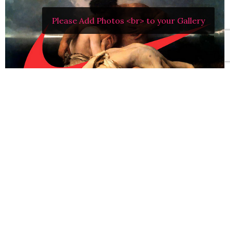
Please Add Photos <br> to your Gallery
Davide Bedoni
, es un director de cine dedicado a la
moda, director de arte, aspirante a novelista, imitador
y adicto a internet, como lo describe en su sitio web
personal.
Este artista, en sus horas de ocio las dedica a publicar
imágenes de obras de arte intervenidas con el logo de
la marca Nike en su tumblr
Swooshart
. Al principio
pensé que se trataba de una campaña de la marca pero