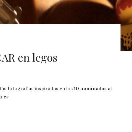
AR en legos
tás
fotografías
inspiradas
en
los
10 nominados al
ure
«.
s
,
que
escena
de
película
recrearían
ustedes
con