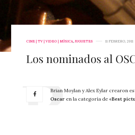
CINE | TV | VIDEO | MÚSICA
,
JUGUETES
11 FEBRERO, 2011
Los nominados al OSC
Brian
Moylan
y Alex
Eylar
crearon
es
Oscar
en la
categoría
de
«
Best pict
Están
bien
entretenidas
las
imágene
estos
juguetitos
?
Black Swan