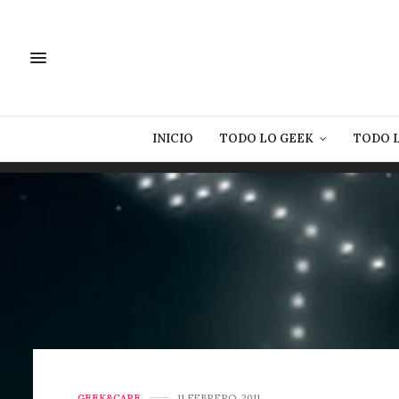
INICIO
TODO LO GEEK
TODO 
GEEK&CARE
11 FEBRERO, 2011