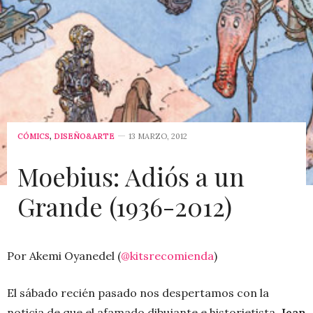
CÓMICS
,
DISEÑO&ARTE
13 MARZO, 2012
Moebius: Adiós a un
Grande (1936-2012)
Por Akemi Oyanedel (
@kitsrecomienda
)
El sábado recién pasado nos despertamos con la
noticia de que el afamado dibujante e historietista,
Jean