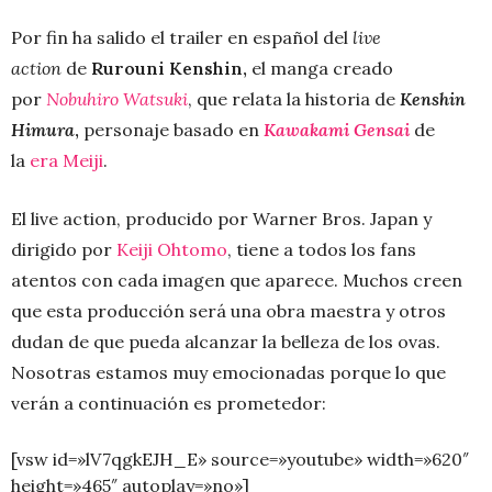
Por fin ha salido el trailer en español del
live
action
de
Rurouni Kenshin,
el manga creado
por
Nobuhiro Watsuki
, que relata la historia de
Kenshin
Himura
,
personaje basado en
Kawakami Gensai
de
la
era Meiji
.
El live action, producido por Warner Bros. Japan y
dirigido por
Keiji Ohtomo
, tiene a todos los fans
atentos con cada imagen que aparece. Muchos creen
que esta producción será una obra maestra y otros
dudan de que pueda alcanzar la belleza de los ovas.
Nosotras estamos muy emocionadas porque lo que
verán a continuación es prometedor:
[vsw id=»lV7qgkEJH_E» source=»youtube» width=»620″
height=»465″ autoplay=»no»]
*