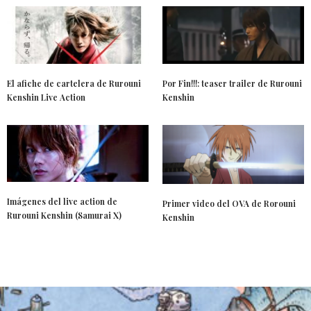
El afiche de cartelera de Rurouni
Por Fin!!!: teaser trailer de Rurouni
Kenshin Live Action
Kenshin
Imágenes del live action de
Primer video del OVA de Rorouni
Rurouni Kenshin (Samurai X)
Kenshin