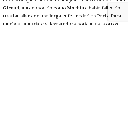
Giraud
, más conocido como
Moebius
, había fallecido,
tras batallar con una larga enfermedad en París. Para
muchos, una triste y devastadora noticia, para otros,
tal vez más jóvenes e iniciándose en esto del comic, una
pregunta
¿Quién era Moebius?
Hablar de
Moebius
, es hablar de un fragmento
importante de la
Bande Desineé
, esa camada de
grandes dibujantes Franceses y Belgas que dieron vida
a personajes como
Asterix
y
Tin Tin
, entre tantos
otros, con los que muchos de los que rondamos los 30
años crecimos. Para muchos es conocido el hecho de
que existen personajes de un universo tan amplio como
lisérgico, como es el caso de
El Teniente Blueberry
, o
su afamada colaboración con
Alejandro Jodorowsky
para los diseños de la adaptación al cine de la novela