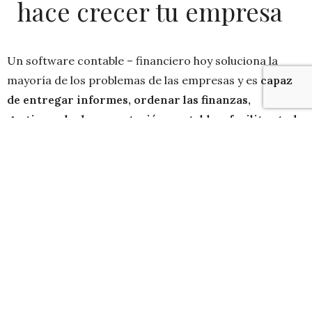
hace crecer tu empresa
Un software contable – financiero hoy soluciona la
mayoría de los problemas de las empresas y es
capaz
de entregar informes, ordenar las finanzas,
gestionar la documentación contable y facilitar toda
la información en el momento. Pero si este
programa además puede gestionar los pagos que
puedes recibir de tus clientes.
Es lo que hace el nuevo Robot de gestión financiera
“Jarvis”, que toma el nombre de la inteligencia artificial
de Iroman (J.A.R.V.I.S. (Just A Rather Very Intelligent
System), ya que lo que busca es, tal como en las
películas de Marvel, facilitar la vida del empresario y