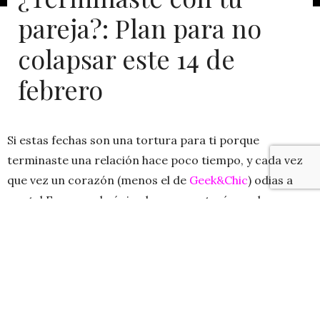
pareja?: Plan para no
colapsar este 14 de
febrero
Si estas fechas son una tortura para ti porque
terminaste una relación hace poco tiempo, y cada vez
que vez un corazón (menos el de
Geek&Chic
) odias a
ese tal Eros que lo único bueno que tenía era la
puntería.
Te queremos recomendar un plan de ejercicios para
que no colapses, enojes, deprimas, llores y no odies a
nadie sin razón este
14 de febrero
, una fecha amada
por muchos y odiada por otros (
link aquí si lo odias
),