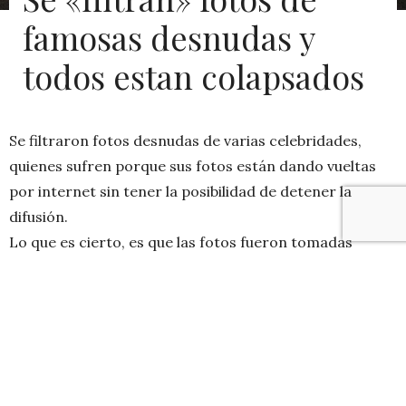
famosas desnudas y
todos estan colapsados
Se filtraron fotos desnudas de varias celebridades,
quienes sufren porque sus fotos están dando vueltas
por internet sin tener la posibilidad de detener la
difusión.
Lo que es cierto, es que las fotos fueron tomadas
desde los dispositivos móviles de las famosillas para su
uso personal, placer personal, lo que sea pero de
manera privada, y NO para difundirlas por la red.
Ahora, que es lo que realmente tiene colapsados a
todos es el hecho de que se filtraran las fotos desde sus
dispositivos.