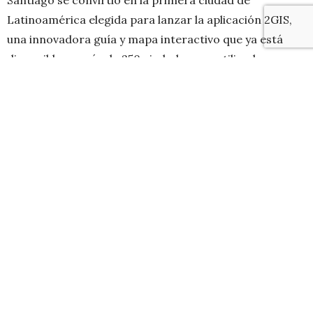
Santiago se convirtió en la primera ciudad de
Latinoamérica elegida para lanzar la aplicación 2GIS,
una innovadora guía y mapa interactivo que ya está
disponible en más de 250 ciudades y es utilizada por
más de 22 millones de usuarios en el mundo.
Se trata de una guía interactiva gratuita con el mapa
detallado de la ciudad que funciona en cualquier
dispositivo, incluyendo smartphones, tablets,
notebooks o computadores, sin necesidad de que
estén conectados a Internet.
A través de 2GIS, los
habitantes y los visitantes de la capital pueden
encontrar a cualquier hora y en cualquier lugar,
directamente en el mapa, los datos exactos de
contacto y ubicación de cualquier empresa de la ciudad
y además elegir las rutas de transporte más
convenientes para llegar a cualquier punto de Santiago.