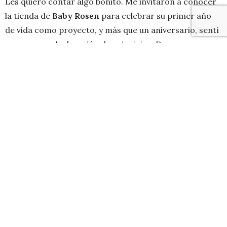
Les quiero contar algo bonito. Me invitaron a conocer
la tienda de
Baby Rosen
para celebrar su primer año
de vida como proyecto, y más que un aniversario, sentí
que era una declaración de principios. De esas que no
se dicen con frases grandilocuentes, sino con
decisiones concretas: cómo se diseña, con qué
materiales se fabrica y con quiénes se trabaja.