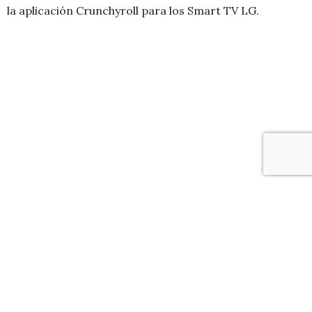
la aplicación Crunchyroll para los Smart TV LG.
Durante años, los fanáticos del animé han luchado con
alternativas menos que ideales para disfrutar de
Crunchyroll en la televisión. Abrir el navegador de la TV
era un desafío, y muchos optaron por la opción menos
que perfecta de duplicar pantalla desde el smartphone,