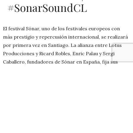
‪#‎SonarSoundCL‬
El festival Sónar, uno de los festivales europeos con
más prestigio y repercusión internacional, se realizará
por primera vez en Santiago. La alianza entre Lotus
Producciones y Ricard Robles, Enric Palau y Sergi
Caballero, fundadores de Sónar en España, fija sus
coordenadas iniciales para el 5 de diciembre del 2015 en
Hangares de Suricato, ex Aeropuerto Los Cerrillos.
Sónar es uno de los festivales más importantes y
singulares del mundo, logrando un perfecto balance
entre talentos consolidados y emergentes. En sus
ediciones pasadas ha contado con artistas de la talla de
Daft Punk, Kraftwerk, Aphex Twin, Sonic Youth, Björk,