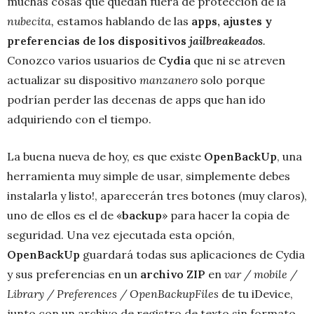
muchas cosas que quedan fuera de protección de la
nubecita,
estamos hablando de las
apps, ajustes y
preferencias de los dispositivos
jailbreakeados
.
Conozco varios usuarios de
Cydia
que ni se atreven
actualizar su dispositivo
manzanero
solo porque
podrían perder las decenas de apps que han ido
adquiriendo con el tiempo.
La buena nueva de hoy, es que existe
OpenBackUp
, una
herramienta muy simple de usar, simplemente debes
instalarla y listo!, aparecerán tres botones (muy claros),
uno de ellos es el de «
backup
» para hacer la copia de
seguridad. Una vez ejecutada esta opción,
OpenBackUp
guardará todas sus aplicaciones de Cydia
y sus preferencias en un
archivo ZIP
en
var / mobile /
Library / Preferences / OpenBackupFiles
de tu iDevice,
junto con un archivo de registro de texto sin formato