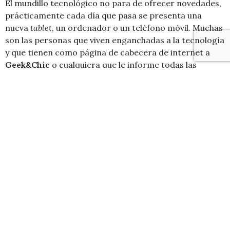
El mundillo tecnológico no para de ofrecer novedades,
prácticamente cada día que pasa se presenta una
nueva
tablet
, un ordenador o un teléfono móvil. Muchas
son las personas que viven enganchadas a la tecnología
y que tienen como página de cabecera de internet a
Geek&Chic
o cualquiera que le informe todas las
nuevas apariciones.En ocasiones es una presentación
oficial, en otras, rumores o informaciones filtradas de
los grandes cuarteles generales de los mayores
fabricantes y, a veces, como en el caso que nos
compete, las primeras fotos de un nuevo teléfono
móvil, esta vez le ha tocado el turno al
Sony Ericsson
Xperia Arc HD
.
El teléfono, cariñosamente conocido como
Nozomi
, es
el primer móvil de Sony Ericsson que viene con una
pantalla de 720p en la que los amantes del póker o el