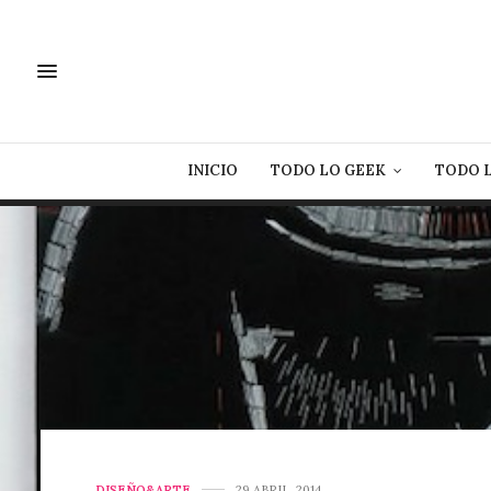
INICIO
TODO LO GEEK
TODO 
DISEÑO&ARTE
29 ABRIL, 2014