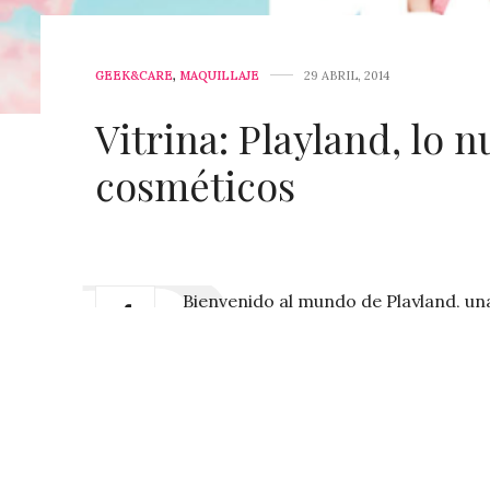
GEEK&CARE
,
MAQUILLAJE
29 ABRIL, 2014
Vitrina: Playland, lo
cosméticos
Bienvenido al mundo de Playland, una 
donde la fantasía de colores se conv
colección. Con ella podrás crear fant
Lipglass en divertidos rosas, brillan
acompañados de un intenso carrusel 
para labios y mejillas, en intenso na
protagonistas también, con colores i