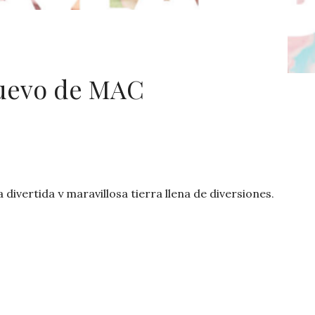
 nuevo de MAC
divertida y maravillosa tierra llena de diversiones,
ierte en protagonista de esta nueva y creativa
ásticos looks con los diferentes tonos de Lipstick y
tes violetas y llamativos corales. Todo esto
lleno de Casual Colour, un nuevo producto multiuso
ranjo y llamativo rosa. Los pigmentos son
ntensos para crear looks únicos, junto al delineador