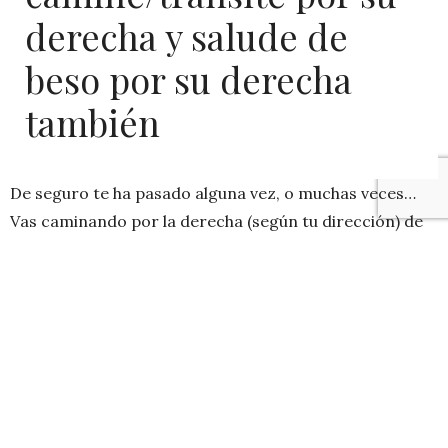
derecha y salude de
beso por su derecha
también
De seguro te ha pasado alguna vez, o muchas veces…
Vas caminando por la derecha (según tu dirección) de
la vereda, subiendo las escaleras por la derecha o
saludando de beso con la mejilla derecha PERO,
siempre
hay un pero
, no falta el que camina o sube escaleras
contra el tránsito (por la izquierda), chocando con
todos. En el caso del saludo es peor porque
incómodamente cambias la mejilla mientras el otro
hace lo mismo, evitando besos en la boca,
trasformándose en un baile de caras embarazoso.