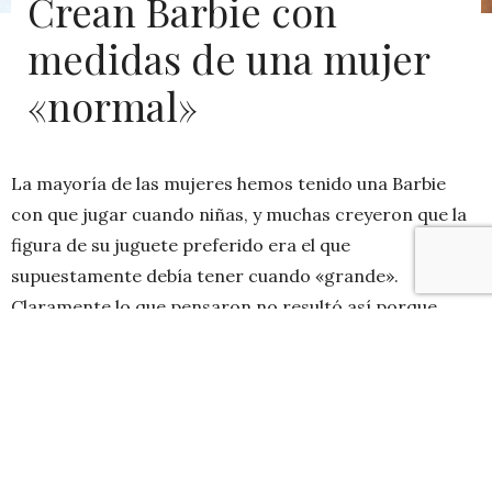
Crean Barbie con
medidas de una mujer
«normal»
La mayoría de las mujeres hemos tenido una Barbie
con que jugar cuando niñas, y muchas creyeron que la
figura de su juguete preferido era el que
supuestamente debía tener cuando «grande».
Claramente lo que pensaron no resultó así porque
llegar a tener el cuerpo de una Barbie, que mide
alrededor de 2 metros, pesa 46kg y posee medidas 96-
45-95 físicamente es casi imposible, anda rondando
una Barbie «real» por ahí, pero estamos hablando de
mujeres normales.