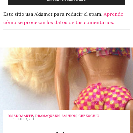
Este sitio usa Akismet para reducir el spam.
Aprende
cómo se procesan los datos de tus comentarios.
DISEÑO&ARTE
,
DRAMAQUEEN
,
FASHION
,
GEEK&CHIC
19 JULIO, 2013