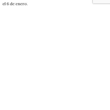
el 6 de enero.
Quienes no quieran perderse las sorpresas gratuitas,
les recomendamos descargar ya
12 días de regalos
en
este
link
.