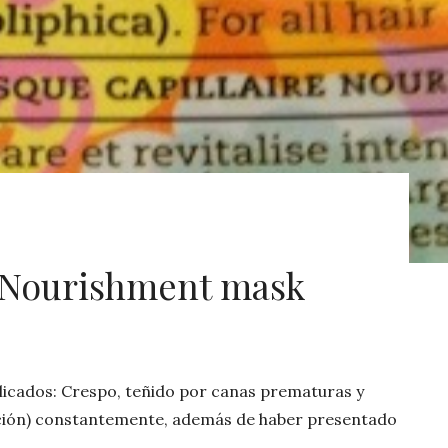
 Nourishment mask
licados: Crespo, teñido por canas prematuras y
tación) constantemente, además de haber presentado
o luchar con su insistencia de ser rastafari (cosa