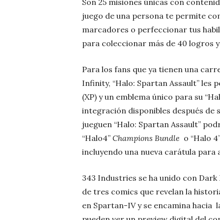
Son 25 misiones únicas con contenido
juego de una persona te permite co
marcadores o perfeccionar tus habil
para coleccionar más de 40 logros y
Para los fans que ya tienen una ca
Infinity, “Halo: Spartan Assault” les
(XP) y un emblema único para su “Hal
integración disponibles después de 
jueguen “Halo: Spartan Assault” pod
“Halo4”
Champions Bundle
o “Halo 4
incluyendo una nueva carátula para 
343 Industries se ha unido con Dark 
de tres comics que revelan la histo
en Spartan-IV y se encamina hacia la
pueden ver un preview digital del c