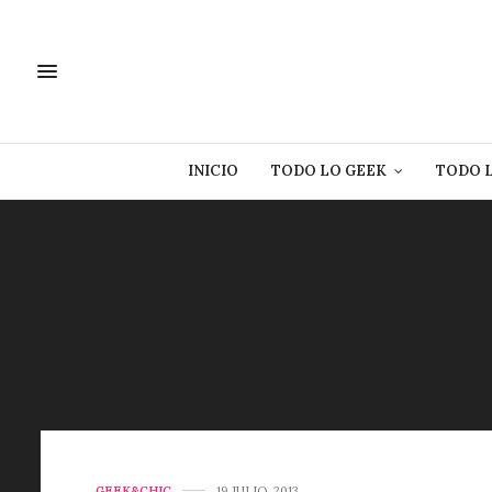
INICIO
TODO LO GEEK
TODO 
GEEK&CHIC
19 JULIO, 2013