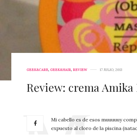
GEEK&CARE
,
GEEK&HAIR
,
REVIEW
17 JULIO, 2013
Review: crema Amika
Mi cabello es de esos muuuuuy comp
expuesto al cloro de la piscina (na
caspa durante años. Cada mañana deb