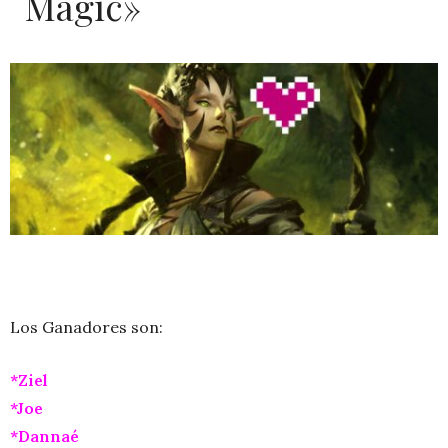
Magic»
Los Ganadores son:
*Ziel
*Joe
*Dannaé