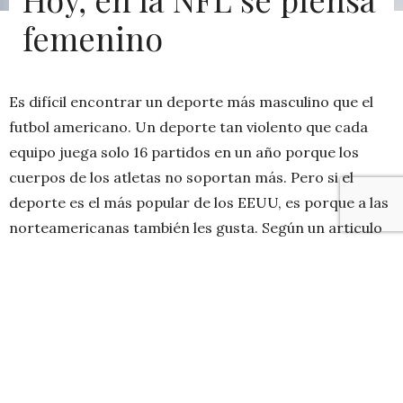
femenino
Es difícil encontrar un deporte más masculino que el
futbol americano. Un deporte tan violento que cada
equipo juega solo 16 partidos en un año porque los
cuerpos de los atletas no soportan más. Pero si el
deporte es el más popular de los EEUU, es porque a las
norteamericanas también les gusta. Según un articulo
de
Forbes Magazine
el ano pasado, un 44% de los fans
son mujeres. 310.000 mujeres van al estadio cada
semana. Es por eso que la NFL, la liga nacional de futbol
de los EEUU, cuida de este tipo de clientela.
La nueva temporada empezó este jueves con un
partido entre los
Broncos de Denver
y los
Ravens de