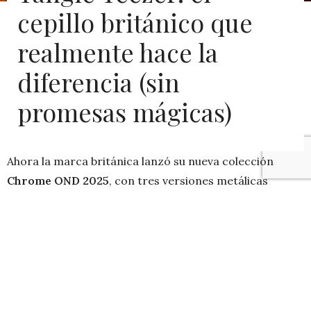
cepillo británico que
realmente hace la
diferencia (sin
promesas mágicas)
Ahora la marca británica lanzó su nueva colección
Chrome OND 2025
, con tres versiones metálicas
preciosas —
Neo Gold, Chocolate Bronze y Mauve
Cooper
—, que más allá del brillo (literal) son una
evolución en diseño: por fin con
mango
, lo que hace
que sean más cómodos de usar, sobre todo si tienes el
pelo rizado, largo o simplemente te gusta tener
control al peinarte.