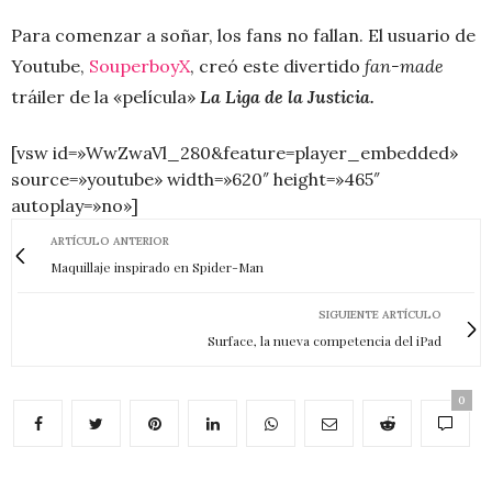
Para comenzar a soñar, los fans no fallan. El usuario de
Youtube,
SouperboyX
, creó este divertido
fan-made
tráiler de la «película»
La Liga de la Justicia.
[vsw id=»WwZwaVl_280&feature=player_embedded»
source=»youtube» width=»620″ height=»465″
autoplay=»no»]
ARTÍCULO ANTERIOR
Maquillaje inspirado en Spider-Man
SIGUIENTE ARTÍCULO
Surface, la nueva competencia del iPad
0