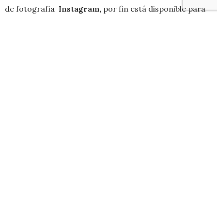
de fotografía
Instagram,
por fin está disponible para
los dispositivos
Android.
Ahora también podrás tomar fotografías, agregarle
filtros para darle una estética
vintage
y compartirla en
la comunidad de
Instagram
,
ademas de twitter,
facebook, etc. y ser parte de una de las redes sociales
más grandes de dispositivos móviles.