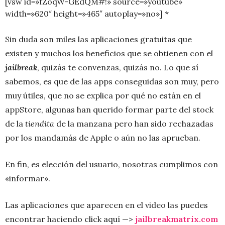
[vsw id=»fZoqW-GEdQM#!» source=»youtube»
width=»620″ height=»465″ autoplay=»no»] *
Sin duda son miles las aplicaciones gratuitas que
existen y muchos los beneficios que se obtienen con el
jailbreak
, quizás te convenzas, quizás no. Lo que sí
sabemos, es que de las apps conseguidas son muy, pero
muy útiles, que no se explica por qué no están en el
appStore, algunas han querido formar parte del stock
de la
tiendita
de la manzana pero han sido rechazadas
por los mandamás de Apple o aún no las aprueban.
En fin, es elección del usuario, nosotras cumplimos con
«informar».
Las aplicaciones que aparecen en el video las puedes
encontrar haciendo click aquí —>
jailbreakmatrix.com