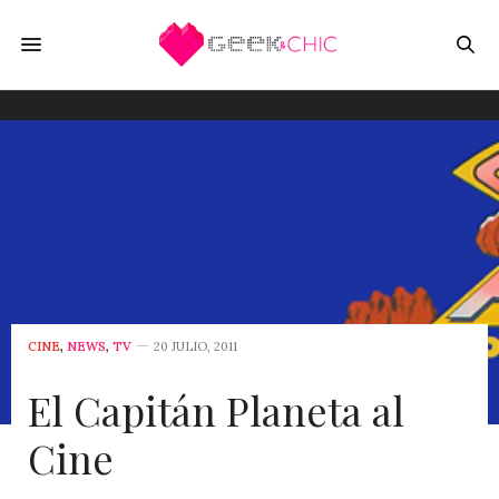
CINE
,
NEWS
,
TV
20 JULIO, 2011
El Capitán Planeta al
Cine