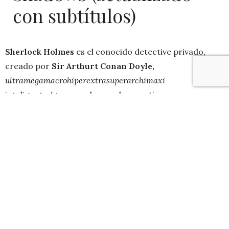
con subtítulos)
Sherlock Holmes
es el conocido detective privado,
creado por
Sir Arthurt Conan Doyle,
ultramegamacrohiperextrasuperarchimaxi
inteligente/guapo y observador que tiene como
pasatiempo boxear, y que junto a su fiel amigo y
compañero
Watson
se encargan de descifrar las más
complicadas situaciones y complots.
En esta secuela de
Sherlock Holmes
, nuestro querido
detective deberá atrapar al profesor
Moriarty,
llamado el
Napoleón del crimen,
quien ha creado un
invento que cambiaría todo…