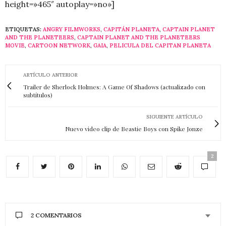
height=»465″ autoplay=»no»]
ETIQUETAS:
ANGRY FILMWORKS
,
CAPITÁN PLANETA
,
CAPTAIN PLANET
AND THE PLANETEERS
,
CAPTAIN PLANET AND THE PLANETEERS
MOVIE
,
CARTOON NETWORK
,
GAIA
,
PELICULA DEL CAPITAN PLANETA
ARTÍCULO ANTERIOR
Trailer de Sherlock Holmes: A Game Of Shadows (actualizado con
subtítulos)
SIGUIENTE ARTÍCULO
Nuevo video clip de Beastie Boys con Spike Jonze
2
2 COMENTARIOS