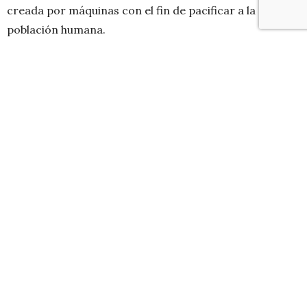
creada por máquinas con el fin de pacificar a la
población humana.
Estos son algunos de los datos que
fueron recopilados por los fanáticos y
quizás no conocías:
1. El efecto bullet time se utilizó por primera vez en el
cine, es una técnica de filmación que permite filmar
escenas de acción específicas en 360 grados y pasarlas