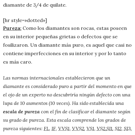
diamante de 3/4 de quilate.
[hr style=»dotted»]
Pureza:
Como los diamantes son rocas, estas poseen
en su interior pequeñas grietas o defectos que se
fosilizaron. Un diamante más puro, es aquel que casi no
contiene imperfecciones en su interior y por lo tanto
es más caro.
Las normas internacionales establecieron que un
diamante es considerado puro a partir del momento en que
el ojo de un experto no descubriría ningún defecto con una
lupa de 10 aumentos (10 veces). Ha sido establecida una
escala de pureza
con el fin de clasificar el diamante según
su grado de pureza. Esta escala comprende los grados de
pureza siguientes:
FL
,
IF
,
VVS1
,
VVS2
,
VS1
,
VS2
,
SI1
,
SI2
,
SI3
,