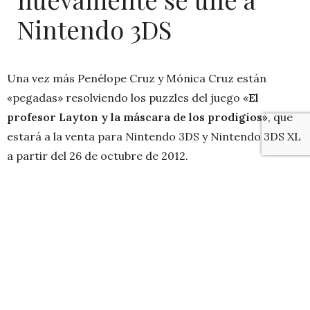
Nintendo 3DS
Una vez más Penélope Cruz y Mónica Cruz están
«pegadas» resolviendo los puzzles del juego «
El
profesor Layton y la máscara de los prodigios»
, que
estará a la venta para Nintendo 3DS y Nintendo 3DS XL
a partir del 26 de octubre de 2012.
Nos encanta que
famosillas
demuestren su adicción a
dispositivos de entretención, de un tiempo a este ya
son casi un accesorio más de «glamour» y parte
necesaria de la vida para liberarse del stress:
[vsw id=»G_mQxMMUors» source=»youtube»
width=»620″ height=»465″ autoplay=»no»] *