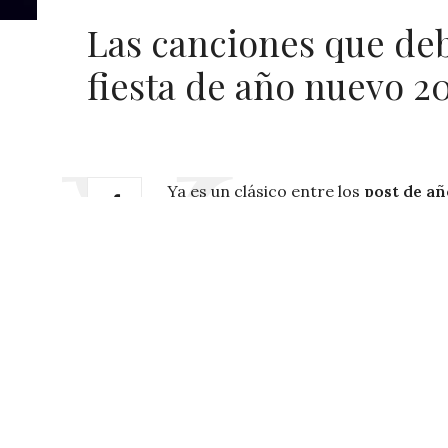
Las canciones que deb
fiesta de año nuevo 2
Ya es un clásico entre los
post de añ
temas que
SIEMPRE querremos «mene
con los temas que más nos gustaron 
anterior) que nos hicieron marcar 
que no pueden faltar esta noche de 
Partiremos por:
Bruno Mars – Treasure