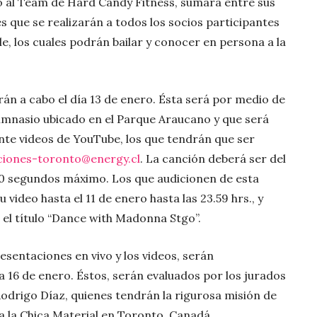
to al Team de Hard Candy Fitness, sumará entre sus
es que se realizarán a todos los socios participantes
le, los cuales podrán bailar y conocer en persona a la
arán a cabo el día 13 de enero. Ésta será por medio de
imnasio ubicado en el Parque Araucano y que será
ante videos de YouTube, los que tendrán que ser
ciones-toronto@energy.cl
. La canción deberá ser del
0 segundos máximo. Los que audicionen de esta
video hasta el 11 de enero hasta las 23.59 hrs., y
 el título “Dance with Madonna Stgo”.
resentaciones en vivo y los videos, serán
ía 16 de enero. Éstos, serán evaluados por los jurados
Rodrigo Díaz, quienes tendrán la rigurosa misión de
 a la Chica Material en Toronto, Canadá.