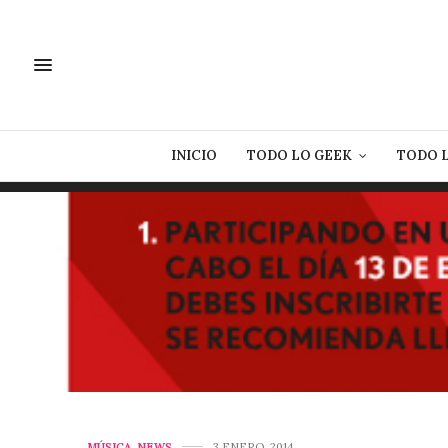
INICIO
TODO LO GEEK
TODO 
MÚSICA
,
NEWS
3 ENERO, 2014