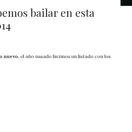
emos bailar en esta
014
o nuevo,
el año pasado hicimos un listado con los
ar» en estas fiestas
(
link
) y hoy queremos hacerlo
este año (igual hay algunos temas colados del año
el paso moviendo nuestro cuerpo inconcientemente y
locura: