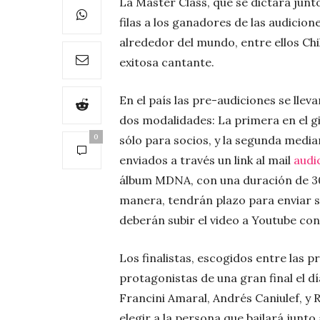
La Master Class, que se dictará jun
filas a los ganadores de las audicion
alrededor del mundo, entre ellos Chi
exitosa cantante.
En el país las pre-audiciones se llev
dos modalidades: La primera en el g
0
sólo para socios, y la segunda medi
enviados a través un link al mail
audi
álbum MDNA, con una duración de 3
manera, tendrán plazo para enviar su 
deberán subir el video a Youtube con
Los finalistas, escogidos entre las p
protagonistas de una gran final el d
Francini Amaral, Andrés Caniulef, y 
elegir a la persona que bailará junto