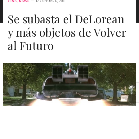
CINE
,
NEWS
12 OCTUBRE, 2011
Se subasta el DeLorean
y más objetos de Volver
al Futuro
Definitivamente
Volver al Futuro
está de moda.
Además del reestreno, la venta de las zapatillas de