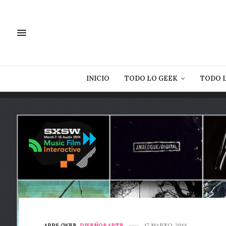
INICIO
TODO LO GEEK
TODO 
APPS/WEB
,
DISEÑO&ARTE
17 MARZO, 2014