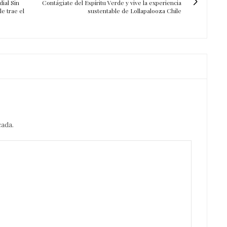
ial Sin
Contágiate del Espíritu Verde y vive la experiencia
e trae el
sustentable de Lollapalooza Chile
cada.