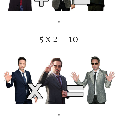
*
5 x 2 = 10
*