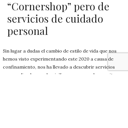
“Cornershop” pero de
servicios de cuidado
personal
Sin lugar a dudas el cambio de estilo de vida que nos
hemos visto experimentando este 2020 a causa de
confinamiento, nos ha llevado a descubrir servicios
personalizados y a domicilio que nos ayudan a evitar
salir innecesariamente del hogar.
Hay de todo, acceso a servicios de primera necesidad,
servicios médicos, delivery de comida, entre muchos
otros, y dentro de esta categoría apareció uno que me
gustó mucho. Se trata de Ameiz, una aplicación móvil y