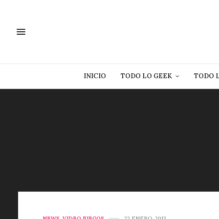
INICIO
TODO LO GEEK
TODO 
NEWS
,
VIDEO JUEGOS
22 ENERO, 2013