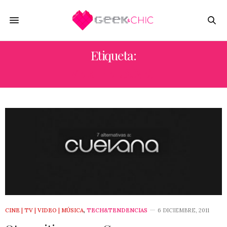
Etiqueta:
VER-PELIS.NET
CINE | TV | VIDEO | MÚSICA
,
TECH&TENDENCIAS
6 DICIEMBRE, 2011