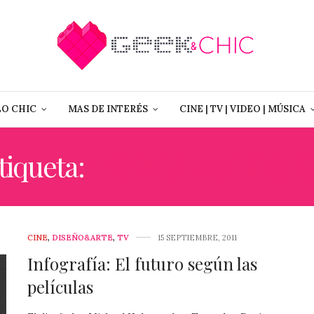
LO CHIC
MAS DE INTERÉS
CINE | TV | VIDEO | MÚSICA
tiqueta:
TREMULANDESI
CINE
,
DISEÑO&ARTE
,
TV
15 SEPTIEMBRE, 2011
Infografía: El futuro según las
películas