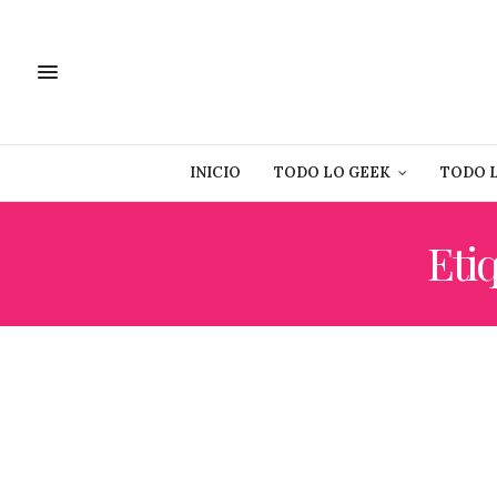
INICIO
TODO LO GEEK
TODO 
Eti