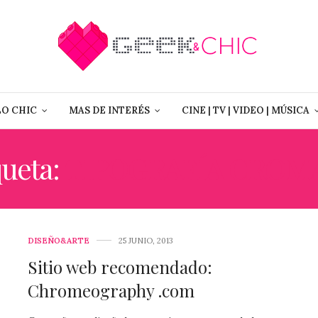
LO CHIC
MAS DE INTERÉS
CINE | TV | VIDEO | MÚSICA
queta:
TIPOGRAFÍA CROM
DISEÑO&ARTE
25 JUNIO, 2013
Sitio web recomendado:
Chromeography .com