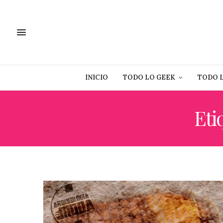
INICIO
TODO LO GEEK
TODO 
Eti