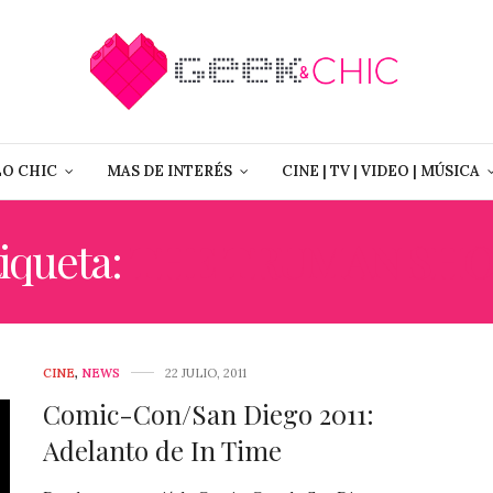
LO CHIC
MAS DE INTERÉS
CINE | TV | VIDEO | MÚSICA
iqueta:
THE TRUMAN SH
CINE
,
NEWS
22 JULIO, 2011
Comic-Con/San Diego 2011:
Adelanto de In Time