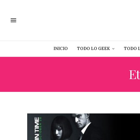
INICIO
TODO LO GEEK
TODO 
Et