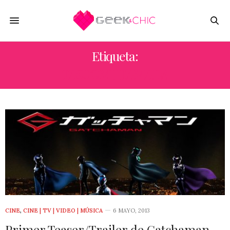
Etiqueta:
TASUOMI HAMADA
CINE
,
CINE | TV | VIDEO | MÚSICA
6 MAYO, 2013
Primer Teaser/Trailer de Gatchaman