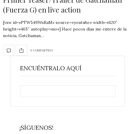
(Fuerza G) en live action
[vsw id=»PTW549WsRaM» source=»youtube» width=»620″
height=»465″ autoplay=»no»] Hace pocos días me entere de la
noticia, Gatchaman…
0 COMPARTIDO
ENCUÉNTRALO AQUÍ
¡SÍGUENOS!