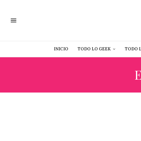
INICIO
TODO LO GEEK
TODO 
E