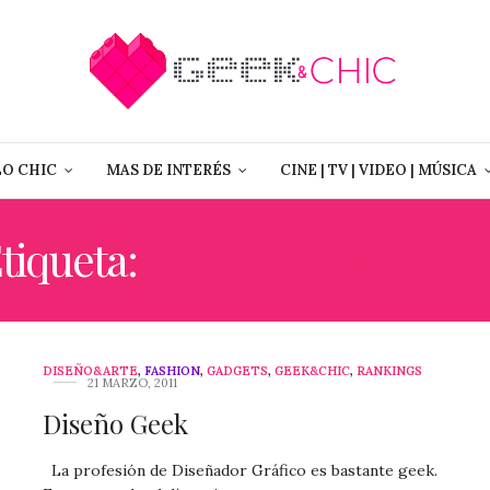
LO CHIC
MAS DE INTERÉS
CINE | TV | VIDEO | MÚSICA
tiqueta:
SUPERMANDOLIN
DISEÑO&ARTE
,
FASHION
,
GADGETS
,
GEEK&CHIC
,
RANKINGS
21 MARZO, 2011
Diseño Geek
La profesión de Diseñador Gráfico es bastante geek.