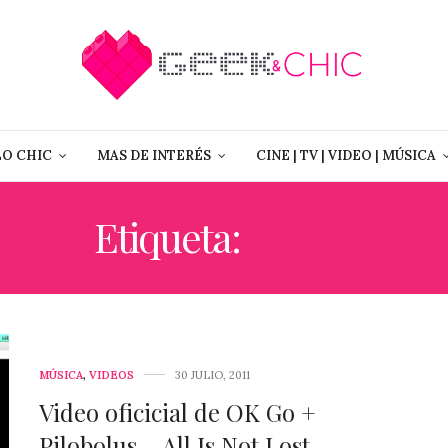
LO CHIC
MAS DE INTERÉS
CINE | TV | VIDEO | MÚSICA
Etiqueta:
ROCK
MÚSICA
,
VIDEOS
30 JULIO, 2011
Video oficicial de ‪OK Go +
Pilobolus – All Is Not Lost ‬